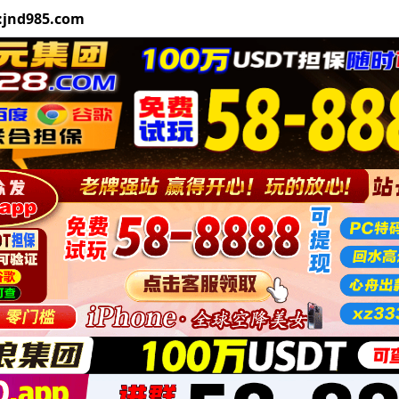
nd985.com