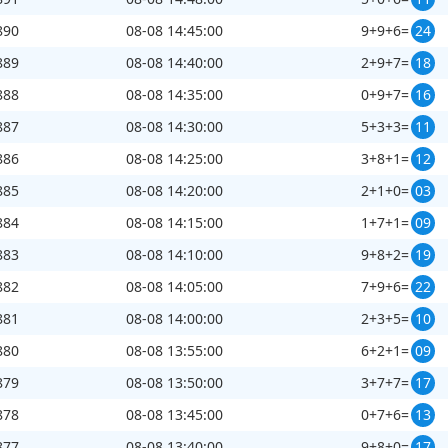
890
08-08 14:45:00
9+9+6=
24
889
08-08 14:40:00
2+9+7=
18
888
08-08 14:35:00
0+9+7=
16
887
08-08 14:30:00
5+3+3=
11
886
08-08 14:25:00
3+8+1=
12
885
08-08 14:20:00
2+1+0=
03
884
08-08 14:15:00
1+7+1=
09
883
08-08 14:10:00
9+8+2=
19
882
08-08 14:05:00
7+9+6=
22
881
08-08 14:00:00
2+3+5=
10
880
08-08 13:55:00
6+2+1=
09
879
08-08 13:50:00
3+7+7=
17
878
08-08 13:45:00
0+7+6=
13
877
08-08 13:40:00
9+8+0=
17