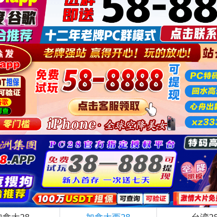
加拿大28
加拿大西28
台湾2