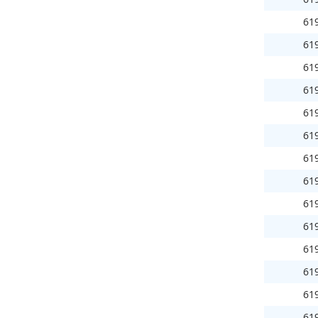
61
61
61
61
61
61
61
61
61
61
61
61
61
61