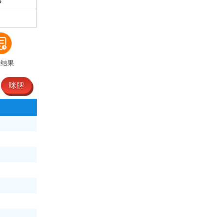
史结果
咪牌