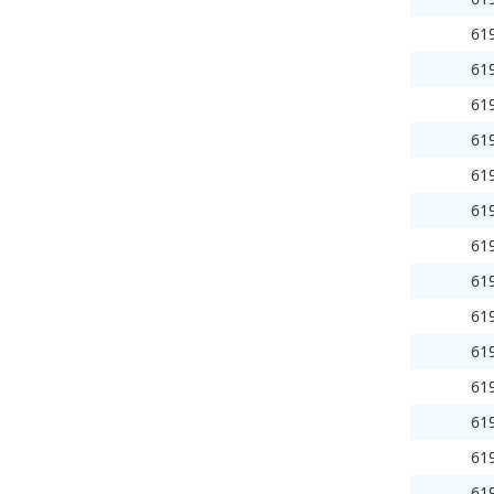
61
61
61
61
61
61
61
61
61
61
61
61
61
61