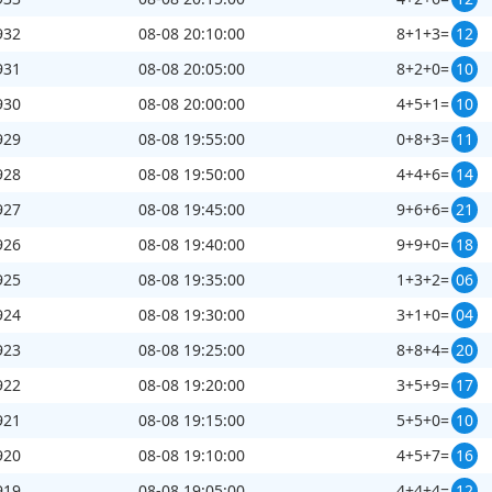
932
08-08 20:10:00
8+1+3=
12
931
08-08 20:05:00
8+2+0=
10
930
08-08 20:00:00
4+5+1=
10
929
08-08 19:55:00
0+8+3=
11
928
08-08 19:50:00
4+4+6=
14
927
08-08 19:45:00
9+6+6=
21
926
08-08 19:40:00
9+9+0=
18
第
61953
开奖结果
925
08-08 19:35:00
1+3+2=
06
924
08-08 19:30:00
3+1+0=
04
923
08-08 19:25:00
8+8+4=
20
922
08-08 19:20:00
3+5+9=
17
921
08-08 19:15:00
5+5+0=
10
920
08-08 19:10:00
4+5+7=
16
+
+
=
3
3
2
08
919
08-08 19:05:00
4+4+4=
12